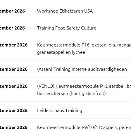
ember 2026
Workshop Etiketteren USA
ember 2026
Training Food Safety Culture
ptember 2026
Keurmeestermodule P16: exoten: o.a. mango,
granaatappel en lychee
ptember 2026
(Assen) Training Interne auditvaardigheden
ptember 2026
(VENLO) Keurmeestermodule P12 aardbei, b
bessen, kersen (houtig kleinfruit)
ptember 2026
Leiderschaps Training
ptember 2026
Keurmeestermodule P9/10/11: appels, peren