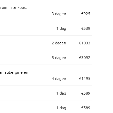
ruim, abrikoos,
3 dagen
€925
1 dag
€539
2 dagen
€1033
5 dagen
€3092
, aubergine en
4 dagen
€1295
1 dag
€589
1 dag
€589