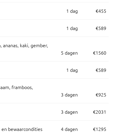
1 dag
€455
1 dag
€589
 ananas, kaki, gember,
5 dagen
€1560
1 dag
€589
raam, framboos,
3 dagen
€925
3 dagen
€2031
 en bewaarcondities
4 dagen
€1295