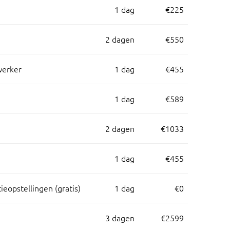
1 dag
€225
2 dagen
€550
werker
1 dag
€455
1 dag
€589
2 dagen
€1033
1 dag
€455
eopstellingen (gratis)
1 dag
€0
3 dagen
€2599