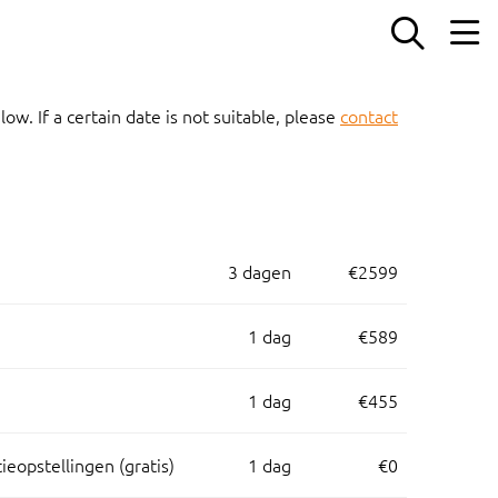
w. If a certain date is not suitable, please
contact
3 dagen
€2599
1 dag
€589
1 dag
€455
eopstellingen (gratis)
1 dag
€0