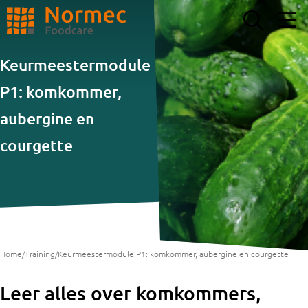
ZOEKEN
Keurmeestermodule
P1: komkommer,
aubergine en
courgette
Home
/
Training
/
Keurmeestermodule P1: komkommer, aubergine en courgette
Leer alles over komkommers,