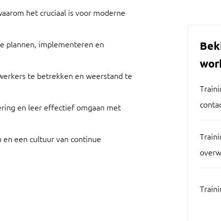
aarom het cruciaal is voor moderne
te plannen, implementeren en
Bek
wor
rkers te betrekken en weerstand te
Traini
contac
ering en leer effectief omgaan met
Train
en een cultuur van continue
overw
Train