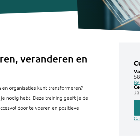
eren, veranderen en
C
Va
58
Be
Ce
en en organisaties kunt transformeren?
Ja
e nodig hebt. Deze training geeft je de
ccesvol door te voeren en positieve
Ga