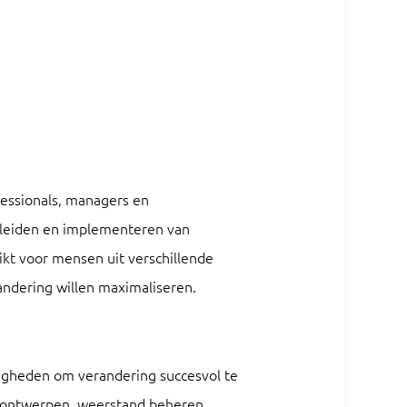
essionals, managers en
t leiden en implementeren van
ikt voor mensen uit verschillende
andering willen maximaliseren.
digheden om verandering succesvol te
n ontwerpen, weerstand beheren,