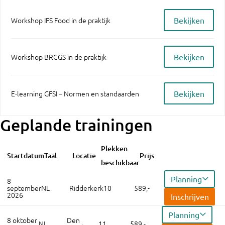
Bekijken
Workshop IFS Food in de praktijk
Bekijken
Workshop BRCGS in de praktijk
Bekijken
E-learning GFSI – Normen en standaarden
Geplande trainingen
Plekken
Startdatum
Taal
Locatie
Prijs
beschikbaar
Planning
8
september
NL
Ridderkerk
10
589,-
2026
Inschrijven
Planning
8 oktober
Den
NL
11
589,-