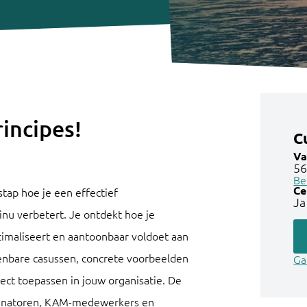
incipes!
C
Va
56
Be
Ce
stap hoe je een effectief
Ja
u verbetert. Je ontdekt hoe je
ptimaliseert en aantoonbaar voldoet aan
kenbare casussen, concrete voorbeelden
Ga
ect toepassen in jouw organisatie. De
dinatoren, KAM-medewerkers en