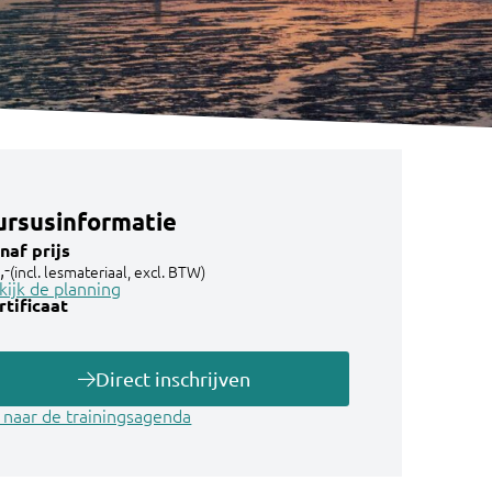
ursusinformatie
naf prijs
,-
(incl. lesmateriaal, excl. BTW)
kijk de planning
rtificaat
Direct inschrijven
 naar de trainingsagenda