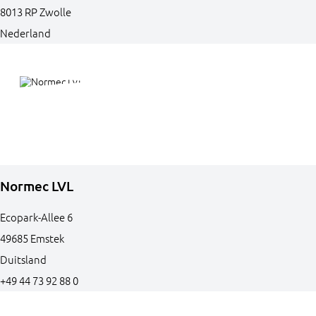
8013 RP
Zwolle
Nederland
Normec LVL
Ecopark-Allee
6
49685
Emstek
Duitsland
+49 44 73 92 88 0